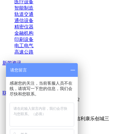
医疗设备
智能制造
轨道交通
通信设备
精密仪器
金融机构
印刷设备
电工电气
高速公路
新闻资讯
行业新闻
请您留言
公司新闻
人才招聘
感谢您的关注，当前客服人员不在
线，请填写一下您的信息，我们会
联系我们
尽快和您联系。
0755-89635091 /89635092
0755-89635093
abotavr@abotavr.com
惠州市惠城区水口街道信利康乐创城三
期3-4栋7-9楼